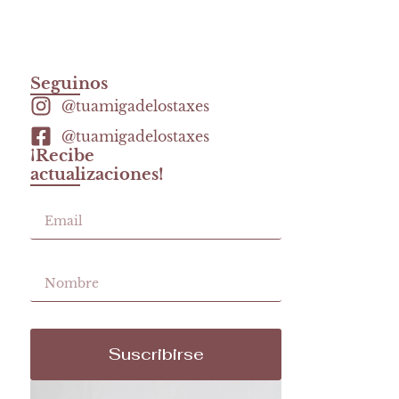
Seguinos
@tuamigadelostaxes
@tuamigadelostaxes
¡Recibe
actualizaciones!
Suscribirse