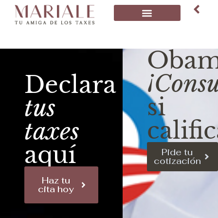
Obam
¡Consu
Declara
si
tus
calific
taxes
aquí
Pide tu
cotización
Haz tu
cita hoy