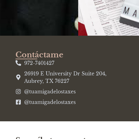
Contáctame
972-7401427
26919 E University Dr Suite 204,
Aubrey, TX 76227
@tuamigadelostaxes
@tuamigadelostaxes